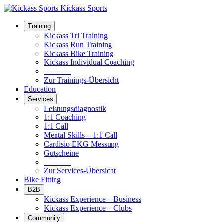
Kickass Sports
Training
Kickass Tri Training
Kickass Run Training
Kickass Bike Training
Kickass Individual Coaching
–––––––
Zur Trainings-Übersicht
Education
Services
Leistungsdiagnostik
1:1 Coaching
1:1 Call
Mental Skills – 1:1 Call
Cardisio EKG Messung
Gutscheine
–––––––
Zur Services-Übersicht
Bike Fitting
B2B
Kickass Experience – Business
Kickass Experience – Clubs
Community